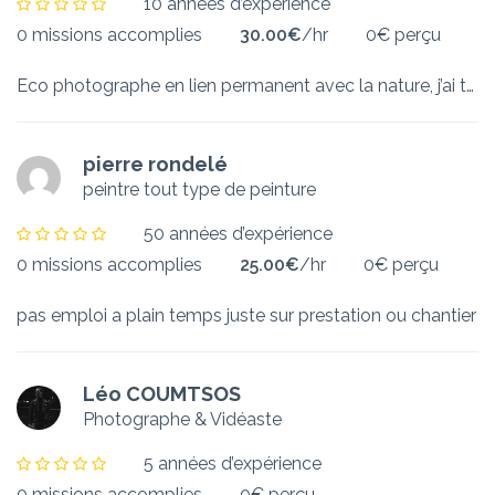
10 années d’expérience
0 missions accomplies
30.00€
/hr
0€ perçu
Eco photographe en lien permanent avec la nature, j’ai toujours aimé les grands espaces naturels et l’observation du monde vivant. Né en 1971 à Villers-Semeuse, j’ai grandi à quelques pas des forêts Ardennaises. J’ai fait mes premières armes en photographie à l’âge de 10 ans en apprenant avec mon père l’art de la prise de vue et du tirage sur papier. Après des études de psychologie et d’éthologie, rattrapé par la vie quotidienne je m’installe en région parisienne, où j’oublie…
pierre rondelé
peintre tout type de peinture
50 années d’expérience
0 missions accomplies
25.00€
/hr
0€ perçu
pas emploi a plain temps juste sur prestation ou chantier
Léo COUMTSOS
Photographe & Vidéaste
5 années d’expérience
0 missions accomplies
0€ perçu