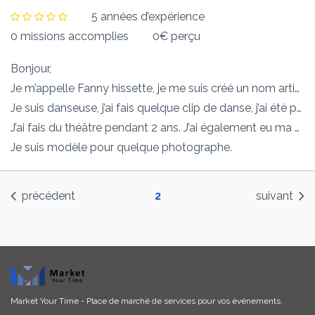
5 années d’expérience
0 missions accomplies
0€ perçu
Bonjour,
Je m’appelle Fanny hissette, je me suis créé un nom artistique qui est Fanny MvM.
Je suis danseuse, j’ai fais quelque clip de danse, j’ai été pendant 1 ans et demi au conservatoire. Je danse depuis l’âge de mes 8 ans.
J’ai fais du théâtre pendant 2 ans. J’ai également eu ma chance de faire quelques tournages.
Je suis modèle pour quelque photographe.
précédent
2
suivant
Market Your Time
- Place de marché de services pour vos événements.